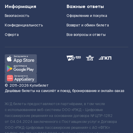
Информация
Важные ответы
Безопасность
Оформление и покупка
Конфиденциальность
Возврат и обмен билета
Оферта
Все вопросы и ответы
©
2011–2026
Купибилет
Дешёвые билеты на самолёт и поезд, бронирование и онлайн-заказ
Ж/Д билеты предоставляются партнёрами, в том числе
с использованием веб-системы ООО «РЖД – Цифровые
пассажирские решения» на основании договора № ЦПР-1282
от 04.04.2024 заключенного с Поставщиком услуг и Договора
ООО «РЖД-Цифровые пассажирские решения» c АО «ФПК»