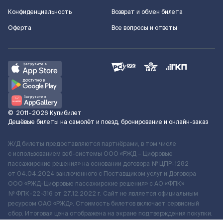
Конфиденциальность
Возврат и обмен билета
Оферта
Все вопросы и ответы
©
2011–2026
Купибилет
Дешёвые билеты на самолёт и поезд, бронирование и онлайн-заказ
Ж/Д билеты предоставляются партнёрами, в том числе
с использованием веб-системы ООО «РЖД – Цифровые
пассажирские решения» на основании договора № ЦПР-1282
от 04.04.2024 заключенного с Поставщиком услуг и Договора
ООО «РЖД-Цифровые пассажирские решения» c АО «ФПК»
№ ФПК-22-316 от 27.12.2022 г. Сайт не является официальным
ресурсом ОАО «РЖД». Стоимость билетов включает сервисный
сбор. Итоговая цена отображена на экране подтверждения покупки.