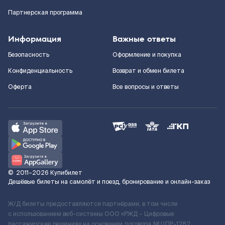
Партнерская программа
Информация
Важные ответы
Безопасность
Оформление и покупка
Конфиденциальность
Возврат и обмен билета
Оферта
Все вопросы и ответы
©
2011–2026
Купибилет
Дешёвые билеты на самолёт и поезд, бронирование и онлайн-заказ
Ж/Д билеты предоставляются партнёрами, в том числе
с использованием веб-системы ООО «РЖД – Цифровые
пассажирские решения» на основании договора № ЦПР-1282