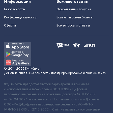
Информация
Важные ответы
Безопасность
Оформление и покупка
Конфиденциальность
Возврат и обмен билета
Оферта
Все вопросы и ответы
©
2011–2026
Купибилет
Дешёвые билеты на самолёт и поезд, бронирование и онлайн-заказ
Ж/Д билеты предоставляются партнёрами, в том числе
с использованием веб-системы ООО «РЖД – Цифровые
пассажирские решения» на основании договора № ЦПР-1282
от 04.04.2024 заключенного с Поставщиком услуг и Договора
ООО «РЖД-Цифровые пассажирские решения» c АО «ФПК»
№ ФПК-22-316 от 27.12.2022 г. Сайт не является официальным