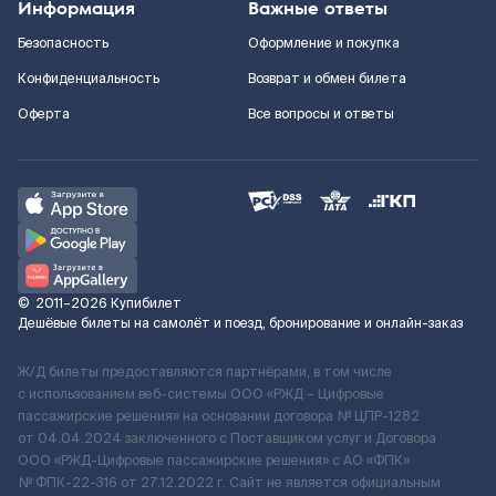
Информация
Важные ответы
Безопасность
Оформление и покупка
Конфиденциальность
Возврат и обмен билета
Оферта
Все вопросы и ответы
©
2011–2026
Купибилет
Дешёвые билеты на самолёт и поезд, бронирование и онлайн-заказ
Ж/Д билеты предоставляются партнёрами, в том числе
с использованием веб-системы ООО «РЖД – Цифровые
пассажирские решения» на основании договора № ЦПР-1282
от 04.04.2024 заключенного с Поставщиком услуг и Договора
ООО «РЖД-Цифровые пассажирские решения» c АО «ФПК»
№ ФПК-22-316 от 27.12.2022 г. Сайт не является официальным