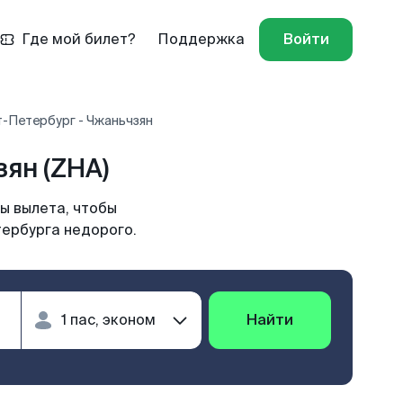
Где мой билет?
Поддержка
Войти
т-Петербург - Чжаньчзян
ян (ZHA)
ы вылета, чтобы
тербурга недорого.
Найти