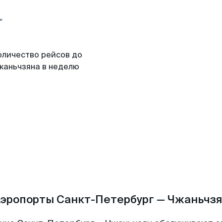
оличество рейсов до
жаньчзяна в неделю
эропорты Санкт-Петербург — Чжаньчз