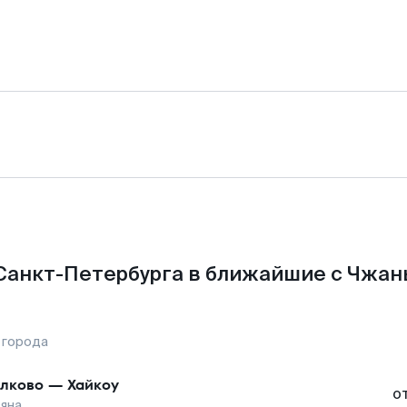
Санкт-Петербурга в ближайшие с Чжан
 города
лково
—
Хайкоу
о
яна