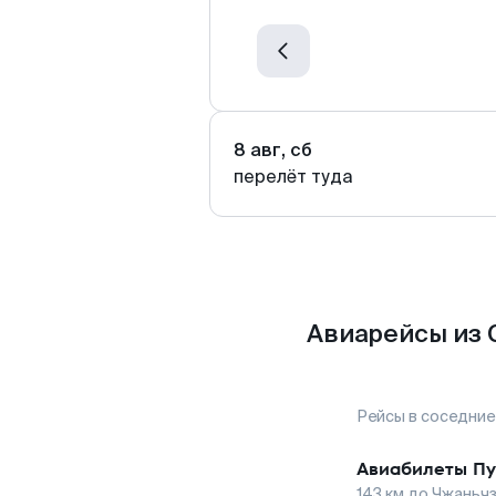
8 авг, сб
перелёт туда
Авиарейсы из 
Рейсы в соседние
Авиабилеты
Пу
143
км до
Чжаньчз