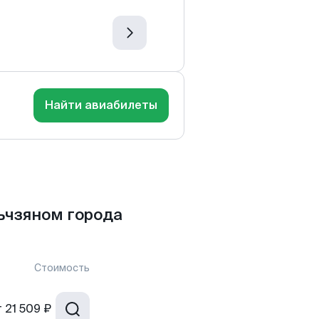
Найти авиабилеты
ьчзяном города
Стоимость
т
21 509 ₽