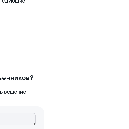
следующие
твенников?
ть решение