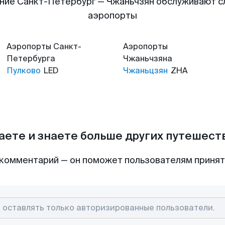
ние Санкт-Петербург — Чжаньчзян обслуживают 
аэропорты
Аэропорты
Санкт-
Аэропорты
Петербурга
Чжаньчзяна
Пулково
LED
Чжаньцзян
ZHA
аете и знаете больше других путешес
комментарий — он поможет пользователям приня