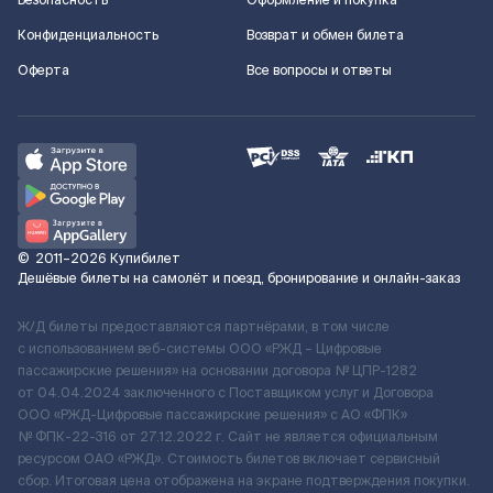
Безопасность
Оформление и покупка
Конфиденциальность
Возврат и обмен билета
Оферта
Все вопросы и ответы
©
2011–2026
Купибилет
Дешёвые билеты на самолёт и поезд, бронирование и онлайн-заказ
Ж/Д билеты предоставляются партнёрами, в том числе
с использованием веб-системы ООО «РЖД – Цифровые
пассажирские решения» на основании договора № ЦПР-1282
от 04.04.2024 заключенного с Поставщиком услуг и Договора
ООО «РЖД-Цифровые пассажирские решения» c АО «ФПК»
№ ФПК-22-316 от 27.12.2022 г. Сайт не является официальным
ресурсом ОАО «РЖД». Стоимость билетов включает сервисный
сбор. Итоговая цена отображена на экране подтверждения покупки.