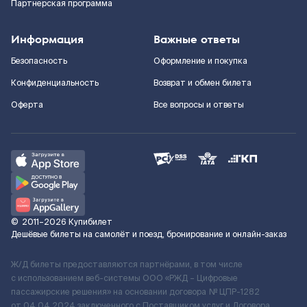
Партнерская программа
Информация
Важные ответы
Безопасность
Оформление и покупка
Конфиденциальность
Возврат и обмен билета
Оферта
Все вопросы и ответы
©
2011–2026
Купибилет
Дешёвые билеты на самолёт и поезд, бронирование и онлайн-заказ
Ж/Д билеты предоставляются партнёрами, в том числе
с использованием веб-системы ООО «РЖД – Цифровые
пассажирские решения» на основании договора № ЦПР-1282
от 04.04.2024 заключенного с Поставщиком услуг и Договора