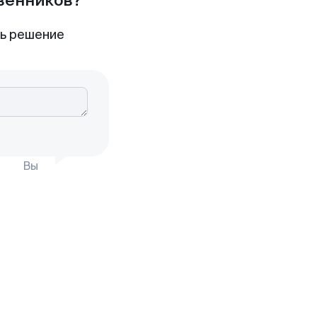
твенников?
ть решение
Вы