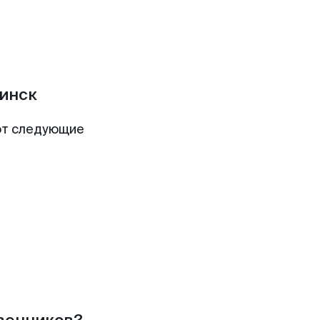
инск
ют следующие