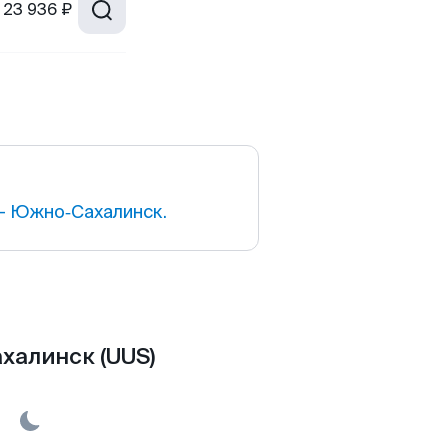
23 936 ₽
— Южно‑Сахалинск.
халинск (UUS)