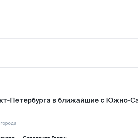
кт-Петербурга в ближайшие с Южно-С
 города
лково
—
Советская Гавань