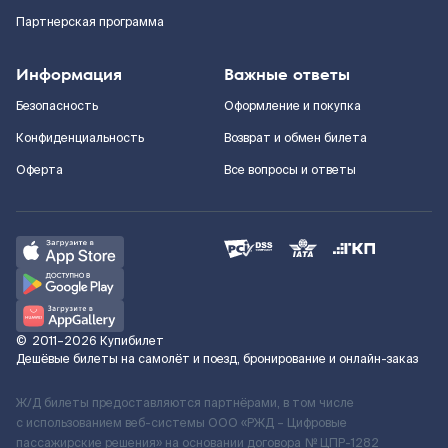
Партнерская программа
Информация
Важные ответы
Безопасность
Оформление и покупка
Конфиденциальность
Возврат и обмен билета
Оферта
Все вопросы и ответы
©
2011–2026
Купибилет
Дешёвые билеты на самолёт и поезд, бронирование и онлайн-заказ
Ж/Д билеты предоставляются партнёрами, в том числе
с использованием веб-системы ООО «РЖД – Цифровые
пассажирские решения» на основании договора № ЦПР-1282