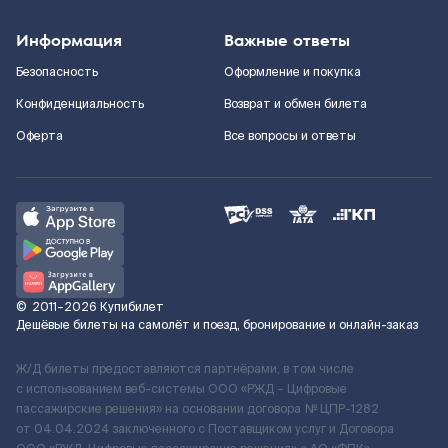
Информация
Важные ответы
Безопасность
Оформление и покупка
Конфиденциальность
Возврат и обмен билета
Оферта
Все вопросы и ответы
©
2011–2026
Купибилет
Дешёвые билеты на самолёт и поезд, бронирование и онлайн-заказ
Ж/Д билеты предоставляются партнёрами, в том числе
с использованием веб-системы ООО «РЖД – Цифровые
пассажирские решения» на основании договора № ЦПР-1282
от 04.04.2024 заключенного с Поставщиком услуг и Договора