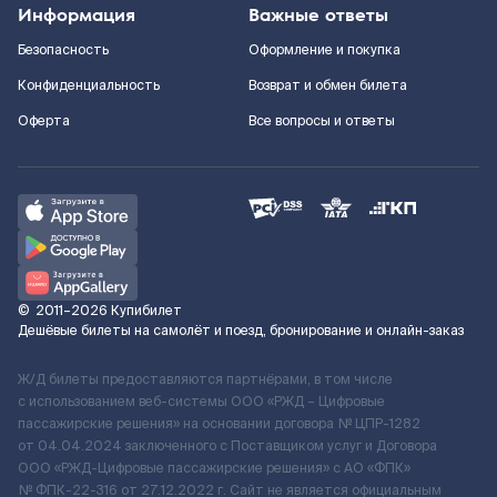
Информация
Важные ответы
Безопасность
Оформление и покупка
Конфиденциальность
Возврат и обмен билета
Оферта
Все вопросы и ответы
©
2011–2026
Купибилет
Дешёвые билеты на самолёт и поезд, бронирование и онлайн-заказ
Ж/Д билеты предоставляются партнёрами, в том числе
с использованием веб-системы ООО «РЖД – Цифровые
пассажирские решения» на основании договора № ЦПР-1282
от 04.04.2024 заключенного с Поставщиком услуг и Договора
ООО «РЖД-Цифровые пассажирские решения» c АО «ФПК»
№ ФПК-22-316 от 27.12.2022 г. Сайт не является официальным