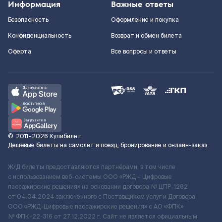
Информация
Важные ответы
Безопасность
Оформление и покупка
Конфиденциальность
Возврат и обмен билета
Оферта
Все вопросы и ответы
©
2011–2026
Купибилет
Дешёвые билеты на самолёт и поезд, бронирование и онлайн-заказ
Ж/Д билеты предоставляются партнёрами, в том числе
с использованием веб-системы ООО «РЖД – Цифровые
пассажирские решения» на основании договора № ЦПР-1282
от 04.04.2024 заключенного с Поставщиком услуг и Договора
ООО «РЖД-Цифровые пассажирские решения» c АО «ФПК»
№ ФПК-22-316 от 27.12.2022 г. Сайт не является официальным