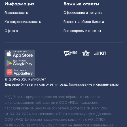
Информация
Важные ответы
Безопасность
Оформление и покупка
Конфиденциальность
Возврат и обмен билета
Оферта
Все вопросы и ответы
©
2011–2026
Купибилет
Дешёвые билеты на самолёт и поезд, бронирование и онлайн-заказ
Ж/Д билеты предоставляются партнёрами, в том числе
с использованием веб-системы ООО «РЖД – Цифровые
пассажирские решения» на основании договора № ЦПР-1282
от 04.04.2024 заключенного с Поставщиком услуг и Договора
ООО «РЖД-Цифровые пассажирские решения» c АО «ФПК»
№ ФПК-22-316 от 27.12.2022 г. Сайт не является официальным