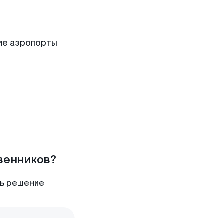
ие аэропорты
твенников?
ть решение