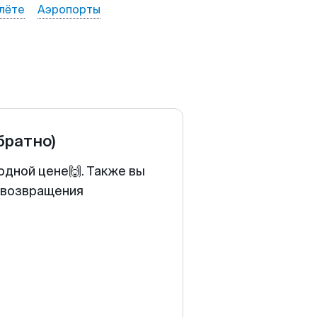
лёте
Аэропорты
братно)
одной цене🙌. Также вы
у возвращения