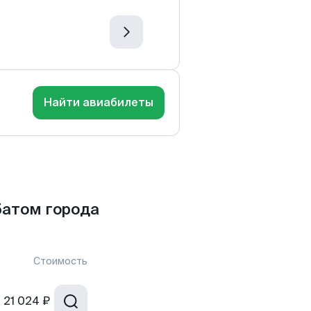
Найти авиабилеты
батом города
Стоимость
т
21 024 ₽