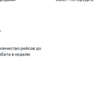
оличество рейсов до
абата в неделю