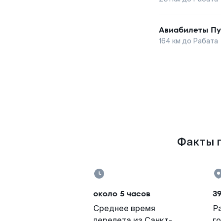
Авиабилеты
Пу
164
км до
Рабата
Факты п
около 5 часов
39
Среднее время
Р
перелета из Санкт-
г