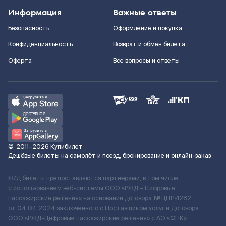
Информация
Важные ответы
Безопасность
Оформление и покупка
Конфиденциальность
Возврат и обмен билета
Оферта
Все вопросы и ответы
©
2011–2026
Купибилет
Дешёвые билеты на самолёт и поезд, бронирование и онлайн-заказ
Ж/Д билеты предоставляются партнёрами, в том числе
с использованием веб-системы ООО «РЖД – Цифровые
пассажирские решения» на основании договора № ЦПР-1282
от 04.04.2024 заключенного с Поставщиком услуг и Договора
ООО «РЖД-Цифровые пассажирские решения» c АО «ФПК»