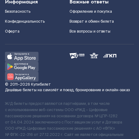
Информация
Важные ответы
Безопасность
Оформление и покупка
Конфиденциальность
Возврат и обмен билета
Оферта
Все вопросы и ответы
©
2011–2026
Купибилет
Дешёвые билеты на самолёт и поезд, бронирование и онлайн-заказ
Ж/Д билеты предоставляются партнёрами, в том числе
с использованием веб-системы ООО «РЖД – Цифровые
пассажирские решения» на основании договора № ЦПР-1282
от 04.04.2024 заключенного с Поставщиком услуг и Договора
ООО «РЖД-Цифровые пассажирские решения» c АО «ФПК»
№ ФПК-22-316 от 27.12.2022 г. Сайт не является официальным