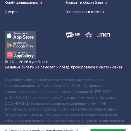
Конфиденциальность
Возврат и обмен билета
Оферта
Все вопросы и ответы
©
2011–2026
Купибилет
Дешёвые билеты на самолёт и поезд, бронирование и онлайн-заказ
Ж/Д билеты предоставляются партнёрами, в том числе
с использованием веб-системы ООО «РЖД – Цифровые
пассажирские решения» на основании договора № ЦПР-1282
от 04.04.2024 заключенного с Поставщиком услуг и Договора
ООО «РЖД-Цифровые пассажирские решения» c АО «ФПК»
№ ФПК-22-316 от 27.12.2022 г. Сайт не является официальным
ресурсом ОАО «РЖД». Стоимость билетов включает сервисный
сбор. Итоговая цена отображена на экране подтверждения покупки.
По вопросам рассмотрения обращений, жалоб, претензий граждан