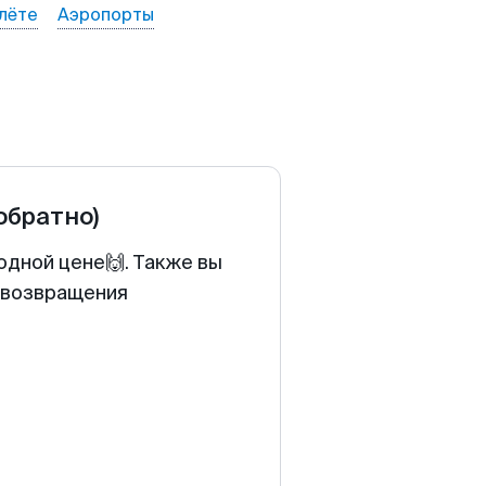
лёте
Аэропорты
 обратно)
одной цене🙌. Также вы
у возвращения