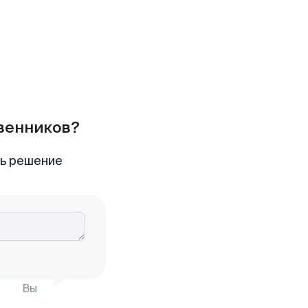
твенников?
ть решение
Вы