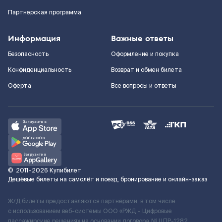
Партнерская программа
Информация
Важные ответы
Безопасность
Оформление и покупка
Конфиденциальность
Возврат и обмен билета
Оферта
Все вопросы и ответы
©
2011–2026
Купибилет
Дешёвые билеты на самолёт и поезд, бронирование и онлайн-заказ
Ж/Д билеты предоставляются партнёрами, в том числе
с использованием веб-системы ООО «РЖД – Цифровые
пассажирские решения» на основании договора № ЦПР-1282