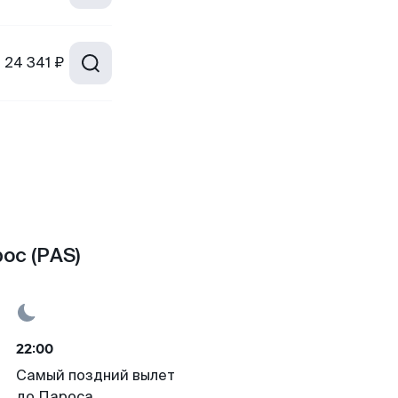
т
24 341 ₽
ос (PAS)
22:00
Самый поздний вылет
до Пароса