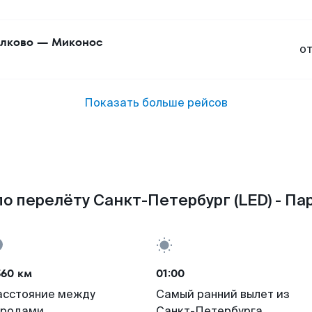
лково
—
Миконос
о
Показать больше рейсов
о перелёту Санкт-Петербург (LED) - Пар
560 км
01:00
асстояние между
Самый ранний вылет из
ородами
Санкт-Петербурга