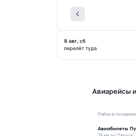
8 авг, сб
перелёт туда
Авиарейсы и
Рейсы в соседние
Авиабилеты
Пу
76
км до
Пароса