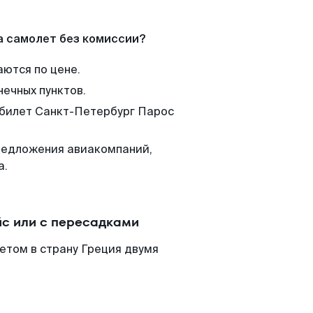
а самолет без комиссии?
аются по цене.
нечных пунктов.
 билет Санкт-Петербург Парос
редложения авиакомпаний,
а.
йс или с пересадками
етом в страну Греция двумя