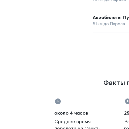
Авиабилеты
Пу
51
км до
Пароса
Факты п
около 4 часов
2
Среднее время
Р
перелета из Санкт-
г