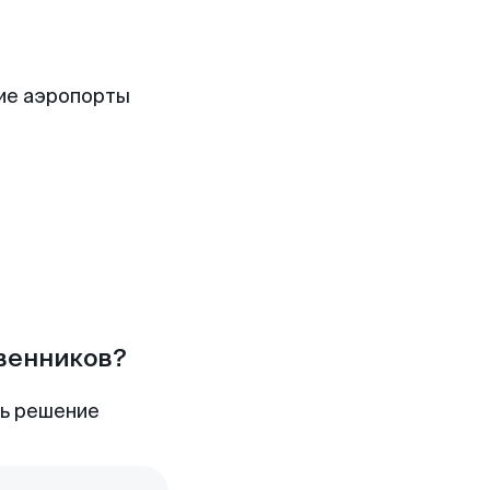
ие аэропорты
твенников?
ть решение