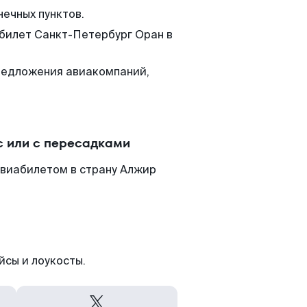
нечных пунктов.
 билет Санкт-Петербург Оран в
редложения авиакомпаний,
.
с или с пересадками
авиабилетом в страну Алжир
йсы и лоукосты.