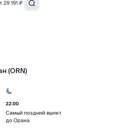
т
29 191 ₽
ан (ORN)
22:00
Самый поздний вылет
до Орана