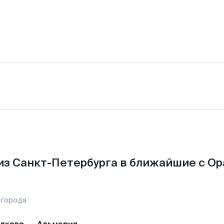
из Санкт-Петербурга в ближайшие с Ор
 города
лково
—
Альмерия