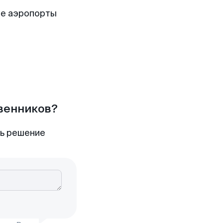
ие аэропорты
твенников?
ть решение