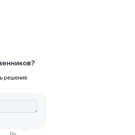
твенников?
ть решение
Вы