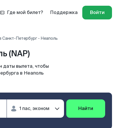
Где мой билет?
Поддержка
Войти
в Санкт-Петербург - Неаполь
ь (NAP)
н даты вылета, чтобы
тербурга в Неаполь
Найти