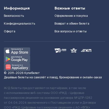
Информация
Важные ответы
Безопасность
Оформление и покупка
Конфиденциальность
Возврат и обмен билета
Оферта
Все вопросы и ответы
©
2011–2026
Купибилет
Дешёвые билеты на самолёт и поезд, бронирование и онлайн-заказ
Ж/Д билеты предоставляются партнёрами, в том числе
с использованием веб-системы ООО «РЖД – Цифровые
пассажирские решения» на основании договора № ЦПР-1282
от 04.04.2024 заключенного с Поставщиком услуг и Договора
ООО «РЖД-Цифровые пассажирские решения» c АО «ФПК»