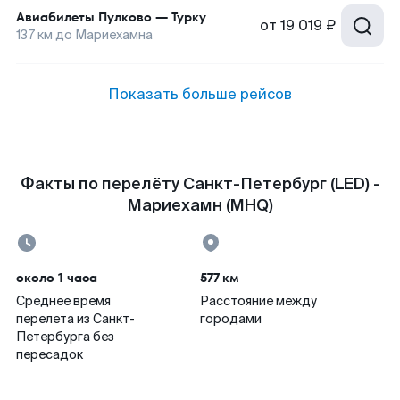
Авиабилеты
Пулково
—
Турку
от
19 019 ₽
137
км до
Мариехамна
Показать больше рейсов
Факты по перелёту Санкт-Петербург (LED) -
Мариехамн (MHQ)
около 1 часа
577 км
Среднее время
Расстояние между
перелета из Санкт-
городами
Петербурга без
пересадок