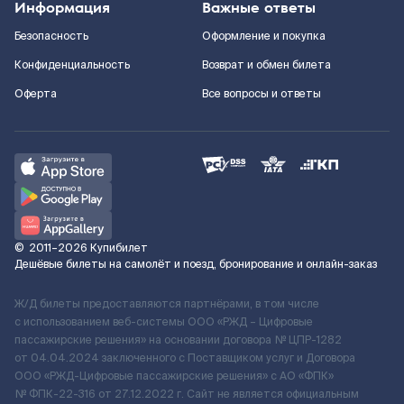
Информация
Важные ответы
Безопасность
Оформление и покупка
Конфиденциальность
Возврат и обмен билета
Оферта
Все вопросы и ответы
©
2011–2026
Купибилет
Дешёвые билеты на самолёт и поезд, бронирование и онлайн-заказ
Ж/Д билеты предоставляются партнёрами, в том числе
с использованием веб-системы ООО «РЖД – Цифровые
пассажирские решения» на основании договора № ЦПР-1282
от 04.04.2024 заключенного с Поставщиком услуг и Договора
ООО «РЖД-Цифровые пассажирские решения» c АО «ФПК»
№ ФПК-22-316 от 27.12.2022 г. Сайт не является официальным