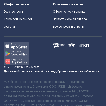
Информация
Важные ответы
Безопасность
Оформление и покупка
Конфиденциальность
Возврат и обмен билета
Оферта
Все вопросы и ответы
©
2011–2026
Купибилет
Дешёвые билеты на самолёт и поезд, бронирование и онлайн-заказ
Ж/Д билеты предоставляются партнёрами, в том числе
с использованием веб-системы ООО «РЖД – Цифровые
пассажирские решения» на основании договора № ЦПР-1282
от 04.04.2024 заключенного с Поставщиком услуг и Договора
ООО «РЖД-Цифровые пассажирские решения» c АО «ФПК»
№ ФПК-22-316 от 27.12.2022 г. Сайт не является официальным