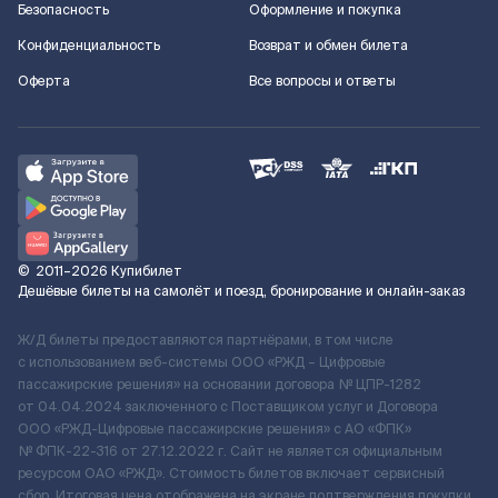
Безопасность
Оформление и покупка
Конфиденциальность
Возврат и обмен билета
Оферта
Все вопросы и ответы
©
2011–2026
Купибилет
Дешёвые билеты на самолёт и поезд, бронирование и онлайн-заказ
Ж/Д билеты предоставляются партнёрами, в том числе
с использованием веб-системы ООО «РЖД – Цифровые
пассажирские решения» на основании договора № ЦПР-1282
от 04.04.2024 заключенного с Поставщиком услуг и Договора
ООО «РЖД-Цифровые пассажирские решения» c АО «ФПК»
№ ФПК-22-316 от 27.12.2022 г. Сайт не является официальным
ресурсом ОАО «РЖД». Стоимость билетов включает сервисный
сбор. Итоговая цена отображена на экране подтверждения покупки.