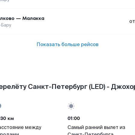
лково
—
Малакка
от
-Бару
Показать больше рейсов
ерелёту Санкт-Петербург (LED) - Джохор
930 км
01:00
асстояние между
Самый ранний вылет из
ородами
Санкт-Петербурга