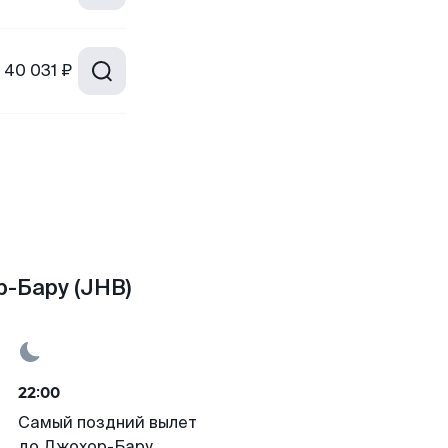
40 031 ₽
-Бару (JHB)
22:00
Самый поздний вылет
до Джохор-Бару