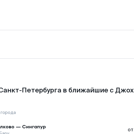
Санкт-Петербурга в ближайшие с Джох
 города
лково
—
Сингапур
от
Бару