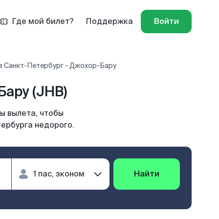
Где мой билет?
Поддержка
Войти
в Санкт-Петербург - Джохор-Бару
ару (JHB)
ы вылета, чтобы
тербурга недорого.
Найти