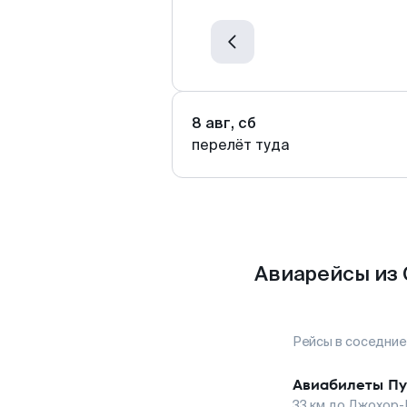
8 авг, сб
перелёт туда
Авиарейсы из 
Рейсы в соседние
Авиабилеты
Пу
33
км до
Джохор-