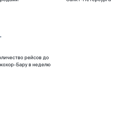
оличество рейсов до
жохор-Бару в неделю