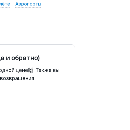
лёте
Аэропорты
да и обратно)
одной цене🙌. Также вы
у возвращения