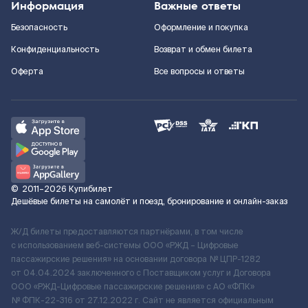
Информация
Важные ответы
Безопасность
Оформление и покупка
Конфиденциальность
Возврат и обмен билета
Оферта
Все вопросы и ответы
©
2011–2026
Купибилет
Дешёвые билеты на самолёт и поезд, бронирование и онлайн-заказ
Ж/Д билеты предоставляются партнёрами, в том числе
с использованием веб-системы ООО «РЖД – Цифровые
пассажирские решения» на основании договора № ЦПР-1282
от 04.04.2024 заключенного с Поставщиком услуг и Договора
ООО «РЖД-Цифровые пассажирские решения» c АО «ФПК»
№ ФПК-22-316 от 27.12.2022 г. Сайт не является официальным