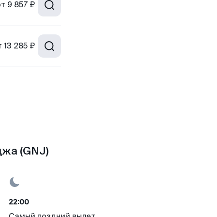
от
9 857 ₽
т
13 285 ₽
джа (GNJ)
22:00
Самый поздний вылет