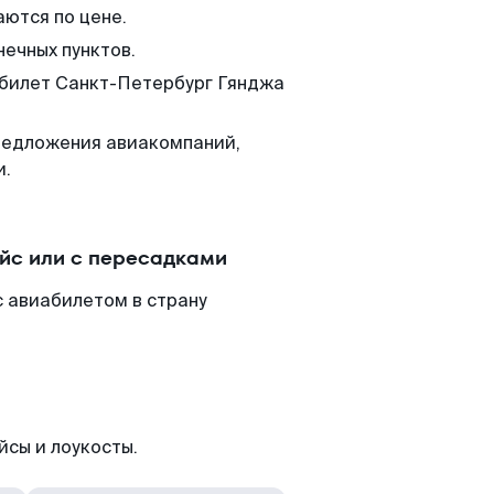
аются по цене.
нечных пунктов.
м билет Санкт-Петербург Гянджа
редложения авиакомпаний,
и.
йс или с пересадками
с авиабилетом в страну
йсы и лоукосты.