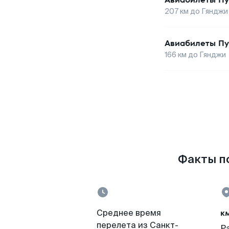
207
км до
Гянджи
Авиабилеты
Пу
166
км до
Гянджи
Факты по
к
Среднее время
перелета из Санкт-
Р