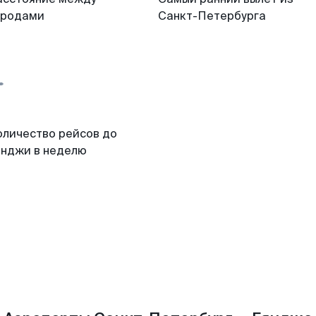
ородами
Санкт-Петербурга
оличество рейсов до
янджи в неделю