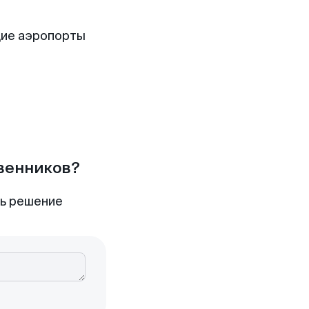
щие аэропорты
твенников?
ть решение