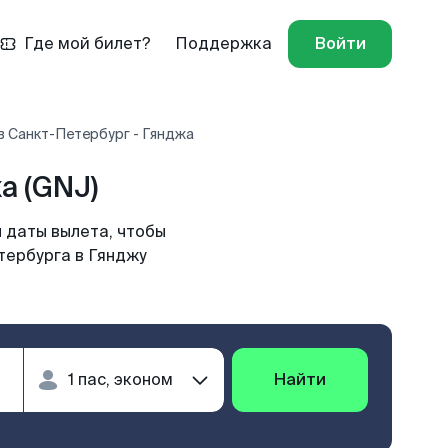
Где мой билет?
Поддержка
Войти
в Санкт-Петербург - Гянджа
а (GNJ)
 даты вылета, чтобы
тербурга в Гянджу
Найти