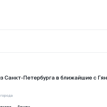
з Санкт-Петербурга в ближайшие с Гя
 города
лково
—
Гюмри