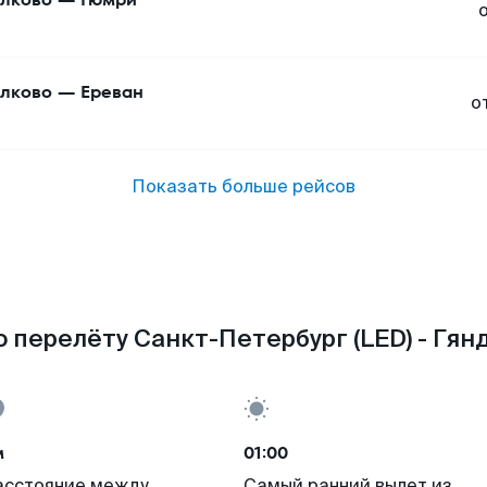
лково
—
Ереван
о
Показать больше рейсов
 перелёту Санкт-Петербург (LED) - Гян
м
01:00
асстояние между
Самый ранний вылет из