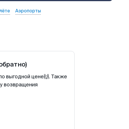
лёте
Аэропорты
 обратно)
по выгодной цене🙌. Также
ту возвращения