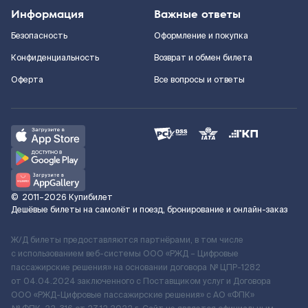
Информация
Важные ответы
Безопасность
Оформление и покупка
Конфиденциальность
Возврат и обмен билета
Оферта
Все вопросы и ответы
©
2011–2026
Купибилет
Дешёвые билеты на самолёт и поезд, бронирование и онлайн-заказ
Ж/Д билеты предоставляются партнёрами, в том числе
с использованием веб-системы ООО «РЖД – Цифровые
пассажирские решения» на основании договора № ЦПР-1282
от 04.04.2024 заключенного с Поставщиком услуг и Договора
ООО «РЖД-Цифровые пассажирские решения» c АО «ФПК»