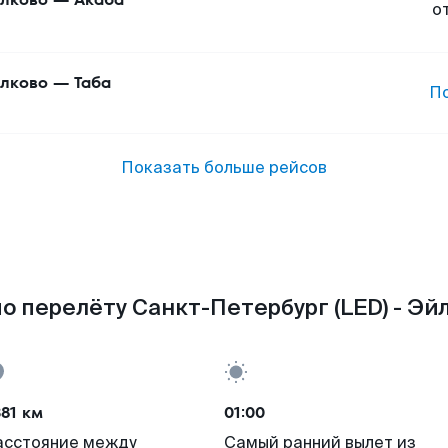
о
лково
—
Таба
П
Показать больше рейсов
о перелёту Санкт-Петербург (LED) - Эйл
81 км
01:00
асстояние между
Самый ранний вылет из