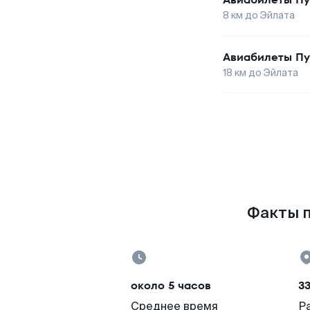
8
км до
Эйлата
Авиабилеты
Пу
18
км до
Эйлата
Факты п
около 5 часов
33
Среднее время
Р