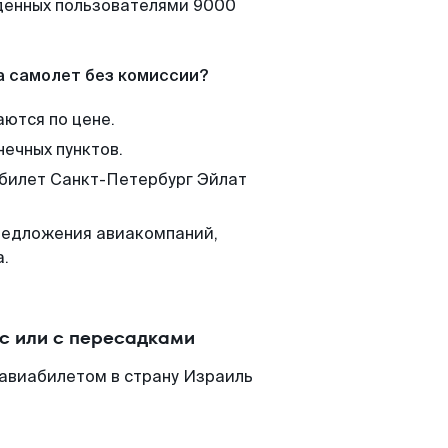
йденных пользователями 9000
а самолет без комиссии?
аются по цене.
нечных пунктов.
 билет Санкт-Петербург Эйлат
редложения авиакомпаний,
а.
с или с пересадками
 авиабилетом в страну Израиль