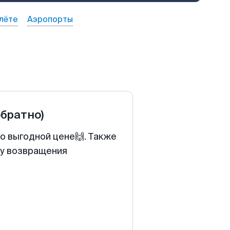
лёте
Аэропорты
обратно)
о выгодной цене🙌. Также
ту возвращения