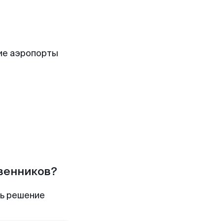
ие аэропорты
твенников?
ть решение