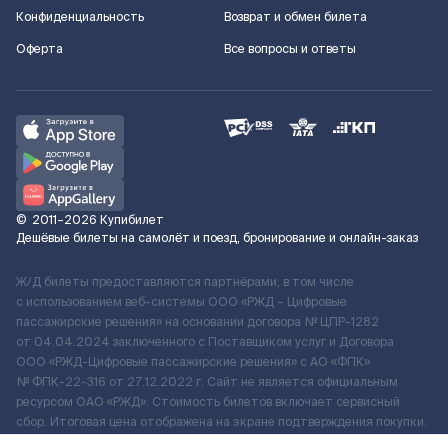
Конфиденциальность
Возврат и обмен билета
Оферта
Все вопросы и ответы
©
2011–2026
Купибилет
Дешёвые билеты на самолёт и поезд, бронирование и онлайн-заказ
Ж/Д билеты предоставляются партнёрами, в том числе
с использованием веб-системы ООО «РЖД – Цифровые
пассажирские решения» на основании договора № ЦПР-1282
от 04.04.2024 заключенного с Поставщиком услуг и Договора
ООО «РЖД-Цифровые пассажирские решения» c АО «ФПК»
№ ФПК-22-316 от 27.12.2022 г. Сайт не является официальным
ресурсом ОАО «РЖД». Стоимость билетов включает сервисный
сбор. Итоговая цена отображена на экране подтверждения покупки.
По вопросам рассмотрения обращений, жалоб, претензий граждан