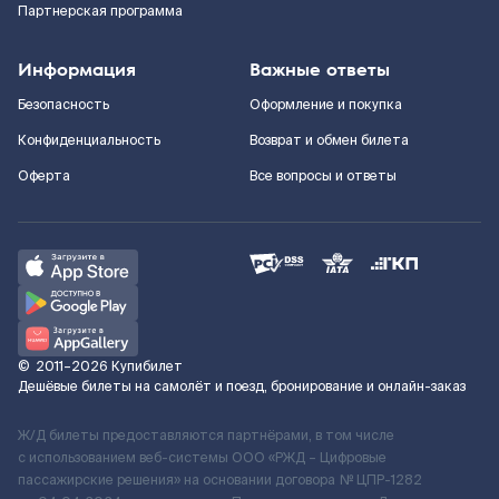
Партнерская программа
Информация
Важные ответы
Безопасность
Оформление и покупка
Конфиденциальность
Возврат и обмен билета
Оферта
Все вопросы и ответы
©
2011–2026
Купибилет
Дешёвые билеты на самолёт и поезд, бронирование и онлайн-заказ
Ж/Д билеты предоставляются партнёрами, в том числе
с использованием веб-системы ООО «РЖД – Цифровые
пассажирские решения» на основании договора № ЦПР-1282