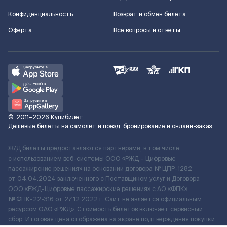
Конфиденциальность
Возврат и обмен билета
Оферта
Все вопросы и ответы
©
2011–2026
Купибилет
Дешёвые билеты на самолёт и поезд, бронирование и онлайн-заказ
Ж/Д билеты предоставляются партнёрами, в том числе
с использованием веб-системы ООО «РЖД – Цифровые
пассажирские решения» на основании договора № ЦПР-1282
от 04.04.2024 заключенного с Поставщиком услуг и Договора
ООО «РЖД-Цифровые пассажирские решения» c АО «ФПК»
№ ФПК-22-316 от 27.12.2022 г. Сайт не является официальным
ресурсом ОАО «РЖД». Стоимость билетов включает сервисный
сбор. Итоговая цена отображена на экране подтверждения покупки.