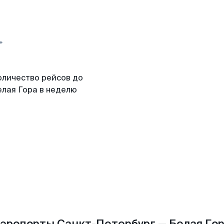
оличество рейсов до
елая Гора в неделю
эропорты Санкт-Петербург — Белая Го