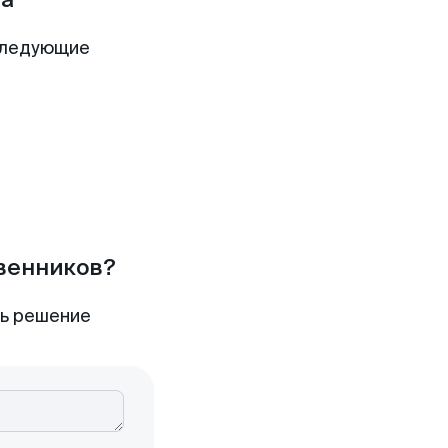
следующие
твенников?
ть решение