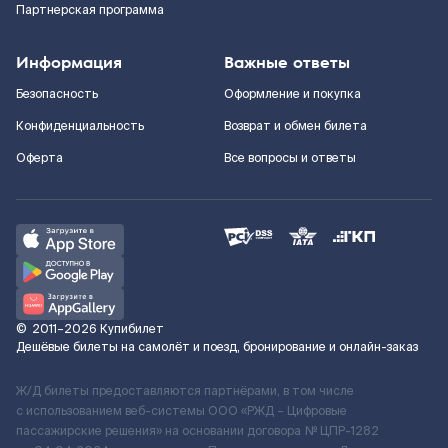
Партнерская программа
Информация
Важные ответы
Безопасность
Оформление и покупка
Конфиденциальность
Возврат и обмен билета
Оферта
Все вопросы и ответы
©
2011–2026
Купибилет
Дешёвые билеты на самолёт и поезд, бронирование и онлайн-заказ
Ж/Д билеты предоставляются партнёрами, в том числе
с использованием веб-системы ООО «РЖД – Цифровые
пассажирские решения» на основании договора № ЦПР-1282