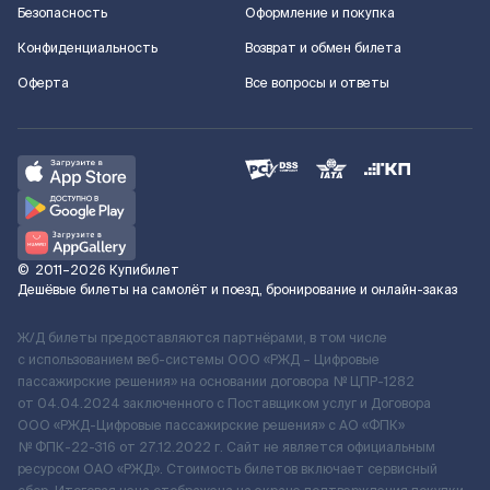
Безопасность
Оформление и покупка
Конфиденциальность
Возврат и обмен билета
Оферта
Все вопросы и ответы
©
2011–2026
Купибилет
Дешёвые билеты на самолёт и поезд, бронирование и онлайн-заказ
Ж/Д билеты предоставляются партнёрами, в том числе
с использованием веб-системы ООО «РЖД – Цифровые
пассажирские решения» на основании договора № ЦПР-1282
от 04.04.2024 заключенного с Поставщиком услуг и Договора
ООО «РЖД-Цифровые пассажирские решения» c АО «ФПК»
№ ФПК-22-316 от 27.12.2022 г. Сайт не является официальным
ресурсом ОАО «РЖД». Стоимость билетов включает сервисный