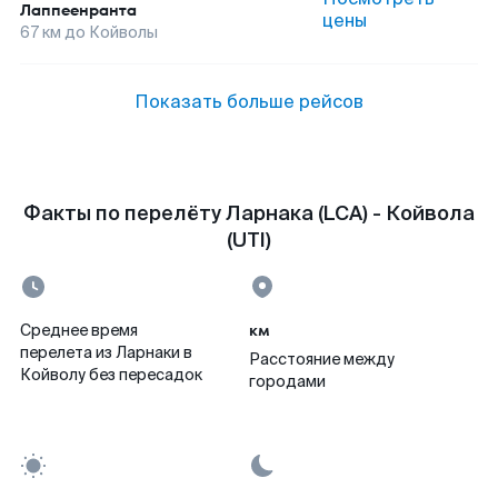
Лаппеенранта
цены
67
км до
Койволы
Показать больше рейсов
Факты по перелёту Ларнака (LCA) - Койвола
(UTI)
км
Среднее время
перелета из Ларнаки в
Расстояние между
Койволу без пересадок
городами