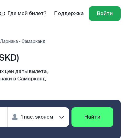
Где мой билет?
Поддержка
Войти
 Ларнака - Самарканд
SKD)
х цен даты вылета,
рнаки в Самарканд
Найти