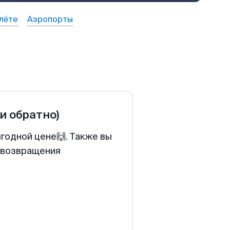
лёте
Аэропорты
 и обратно)
годной цене🙌. Также вы
у возвращения