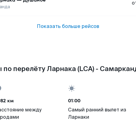
о
анда
Показать больше рейсов
 по перелёту Ларнака (LCA) - Самарканд
982 км
01:00
асстояние между
Самый ранний вылет из
ородами
Ларнаки