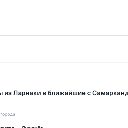
 из Ларнаки в ближайшие с Самаркан
 города
рнака
—
Душанбе