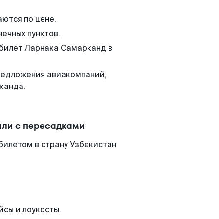
аются по цене.
нечных пунктов.
 билет Ларнака Самарканд в
редложения авиакомпаний,
канда.
или с пересадками
билетом в страну Узбекистан
йсы и лоукосты.