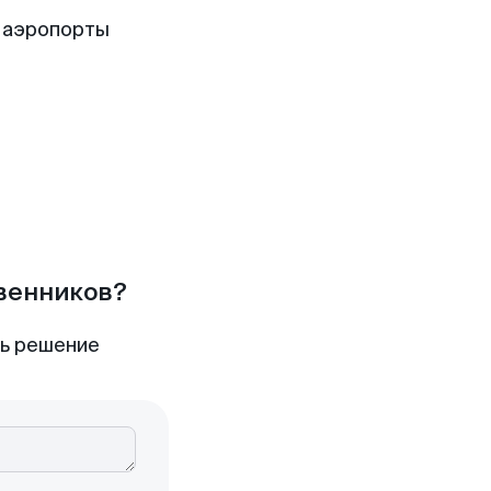
 аэропорты
твенников?
ть решение