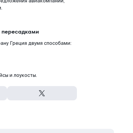
редложения авиакомпаний,
.
с пересадками
ану Греция двумя способами:
йсы и лоукосты.