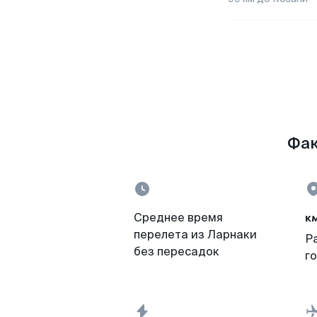
Фак
к
Среднее время
перелета из Ларнаки
Р
без пересадок
г