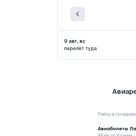
9 авг, вс
перелёт туда
Авиаре
Рейсы в соседние
Авиабилеты
Ла
99
км до
Козани