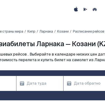
е страны мира
Кипр
Ларнака
Козани
Расписание рейсов 
виабилеты Ларнака — Козани (KZ
шевых рейсов . Выбирайте в календаре низких цен дат
тоимость перелета и купить билет на самолет из Ларн