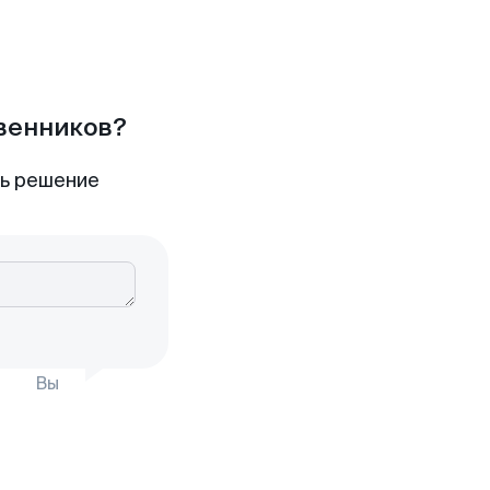
твенников?
ть решение
Вы