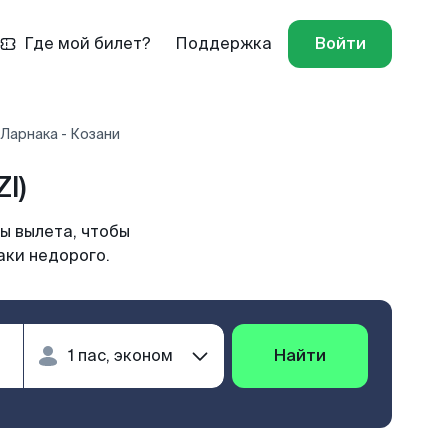
Где мой билет?
Поддержка
Войти
Ларнака - Козани
I)
ы вылета, чтобы
аки недорого.
Найти