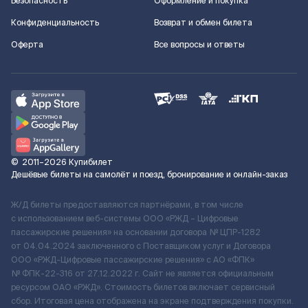
Безопасность
Оформление и покупка
Конфиденциальность
Возврат и обмен билета
Оферта
Все вопросы и ответы
©
2011–2026
Купибилет
Дешёвые билеты на самолёт и поезд, бронирование и онлайн-заказ
Ж/Д билеты предоставляются партнёрами, в том числе
с использованием веб-системы ООО «РЖД – Цифровые
пассажирские решения» на основании договора № ЦПР-1282
от 04.04.2024 заключенного с Поставщиком услуг и Договора
ООО «РЖД-Цифровые пассажирские решения» c АО «ФПК»
№ ФПК-22-316 от 27.12.2022 г. Сайт не является официальным
ресурсом ОАО «РЖД». Стоимость билетов включает сервисный
сбор. Итоговая цена отображена на экране подтверждения покупки.