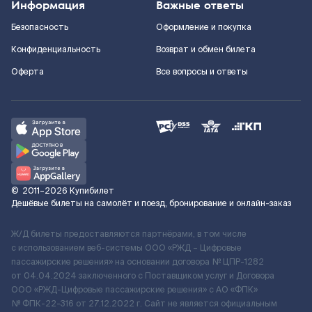
Информация
Важные ответы
Безопасность
Оформление и покупка
Конфиденциальность
Возврат и обмен билета
Оферта
Все вопросы и ответы
©
2011–2026
Купибилет
Дешёвые билеты на самолёт и поезд, бронирование и онлайн-заказ
Ж/Д билеты предоставляются партнёрами, в том числе
с использованием веб-системы ООО «РЖД – Цифровые
пассажирские решения» на основании договора № ЦПР-1282
от 04.04.2024 заключенного с Поставщиком услуг и Договора
ООО «РЖД-Цифровые пассажирские решения» c АО «ФПК»
№ ФПК-22-316 от 27.12.2022 г. Сайт не является официальным