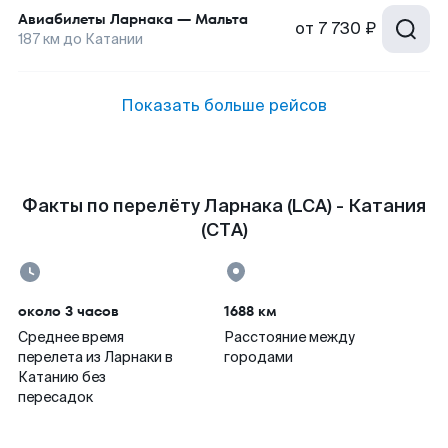
Авиабилеты
Ларнака
—
Мальта
от
7 730 ₽
187
км до
Катании
Показать больше рейсов
Факты по перелёту Ларнака (LCA) - Катания
(CTA)
около 3 часов
1688 км
Среднее время
Расстояние между
перелета из Ларнаки в
городами
Катанию без
пересадок