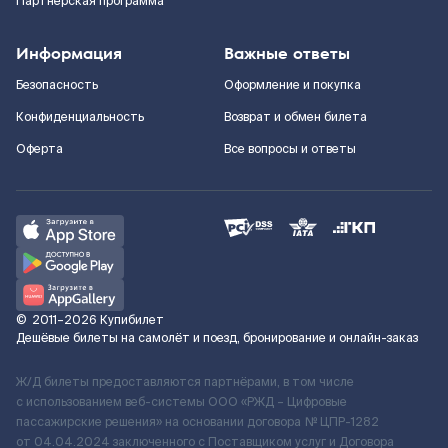
Партнерская программа
Информация
Важные ответы
Безопасность
Оформление и покупка
Конфиденциальность
Возврат и обмен билета
Оферта
Все вопросы и ответы
©
2011–2026
Купибилет
Дешёвые билеты на самолёт и поезд, бронирование и онлайн-заказ
Ж/Д билеты предоставляются партнёрами, в том числе
с использованием веб-системы ООО «РЖД – Цифровые
пассажирские решения» на основании договора № ЦПР-1282
от 04.04.2024 заключенного с Поставщиком услуг и Договора