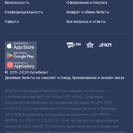
Безопасность
Оформление и покупка
Конфиденциальность
Возврат и обмен билета
Оферта
Все вопросы и ответы
©
2011–2026
Купибилет
Дешёвые билеты на самолёт и поезд, бронирование и онлайн-заказ
Ж/Д билеты предоставляются партнёрами, в том числе
с использованием веб-системы ООО «РЖД – Цифровые
пассажирские решения» на основании договора № ЦПР-1282
от 04.04.2024 заключенного с Поставщиком услуг и Договора
ООО «РЖД-Цифровые пассажирские решения» c АО «ФПК»
№ ФПК-22-316 от 27.12.2022 г. Сайт не является официальным
ресурсом ОАО «РЖД». Стоимость билетов включает сервисный
сбор. Итоговая цена отображена на экране подтверждения покупки.