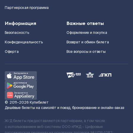
Партнерская программа
Информация
Важные ответы
Безопасность
Оформление и покупка
Конфиденциальность
Возврат и обмен билета
Оферта
Все вопросы и ответы
©
2011–2026
Купибилет
Дешёвые билеты на самолёт и поезд, бронирование и онлайн-заказ
Ж/Д билеты предоставляются партнёрами, в том числе
с использованием веб-системы ООО «РЖД – Цифровые
пассажирские решения» на основании договора № ЦПР-1282