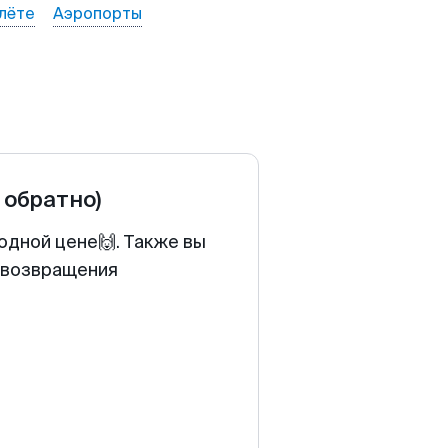
лёте
Аэропорты
 обратно)
одной цене🙌. Также вы
у возвращения