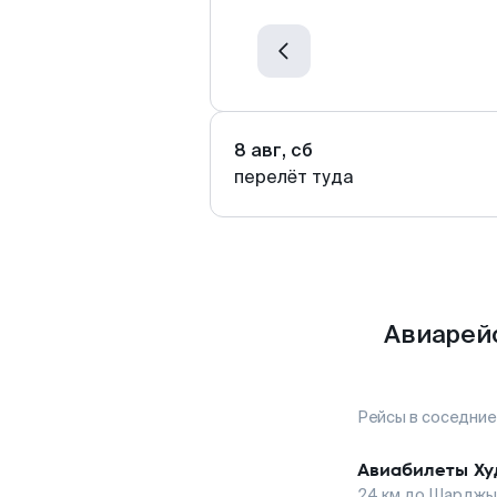
8 авг, сб
перелёт туда
Авиарей
Рейсы в соседние
Авиабилеты
Ху
24
км до
Шарджы