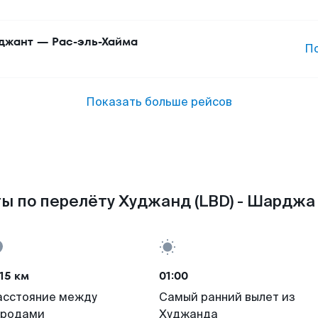
джант
—
Рас-эль-Хайма
П
Показать больше рейсов
ы по перелёту Худжанд (LBD) - Шарджа 
15 км
01:00
асстояние между
Самый ранний вылет из
ородами
Худжанда