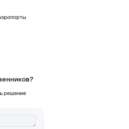
аэропорты
твенников?
ть решение