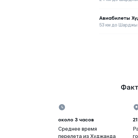
Авиабилеты
Ху
53
км до
Шарджы
Факт
около 3 часов
21
Среднее время
Р
перелета из Худжанда
г