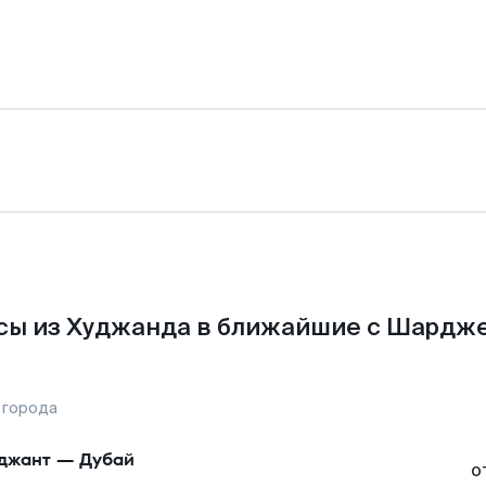
сы из Худжанда в ближайшие с Шардже
 города
джант
—
Дубай
о