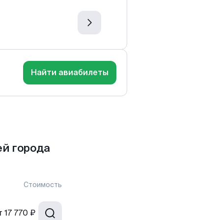
Найти авиабилеты
й города
Стоимость
т
17 770 ₽