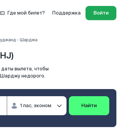
Где мой билет?
Поддержка
Войти
Худжанд - Шарджа
HJ)
 даты вылета, чтобы
а Шарджу недорого.
Найти