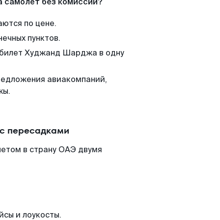
а самолет без комиссии?
аются по цене.
нечных пунктов.
м билет Худжанд Шарджа в одну
редложения авиакомпаний,
жы.
 с пересадками
етом в страну ОАЭ двумя
йсы и лоукосты.