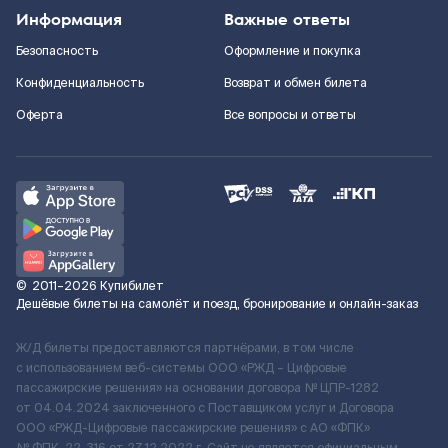
Информация
Важные ответы
Безопасность
Оформление и покупка
Конфиденциальность
Возврат и обмен билета
Оферта
Все вопросы и ответы
©
2011–2026
Купибилет
Дешёвые билеты на самолёт и поезд, бронирование и онлайн-заказ
Ж/Д билеты предоставляются партнёрами, в том числе
с использованием веб-системы ООО «РЖД – Цифровые
пассажирские решения» на основании договора № ЦПР-1282
от 04.04.2024 заключенного с Поставщиком услуг и Договора
ООО «РЖД-Цифровые пассажирские решения» c АО «ФПК»