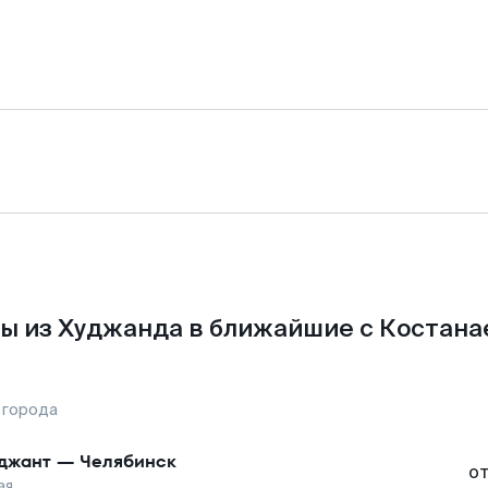
ы из Худжанда в ближайшие с Костана
 города
джант
—
Челябинск
о
ая