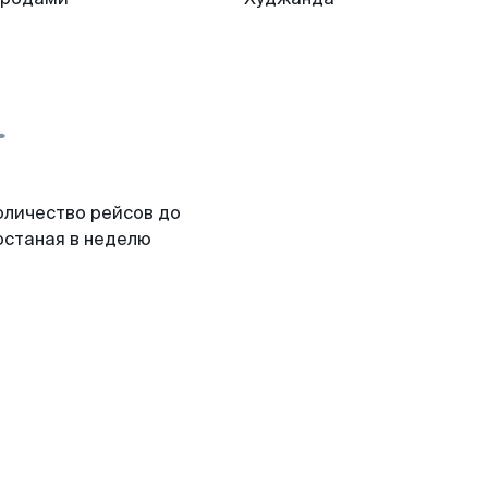
оличество рейсов до
останая в неделю