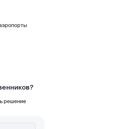
 аэропорты
твенников?
ть решение