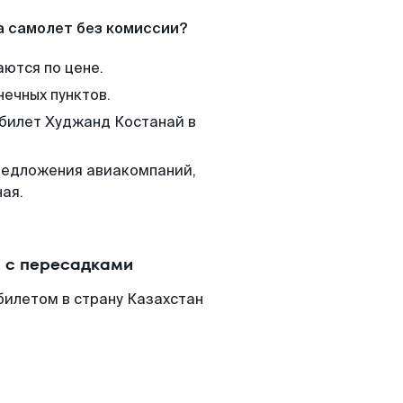
а самолет без комиссии?
аются по цене.
нечных пунктов.
 билет Худжанд Костанай в
редложения авиакомпаний,
ая.
и с пересадками
билетом в страну Казахстан