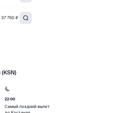
т
37 750 ₽
 (KSN)
22:00
Самый поздний вылет
до Костаная