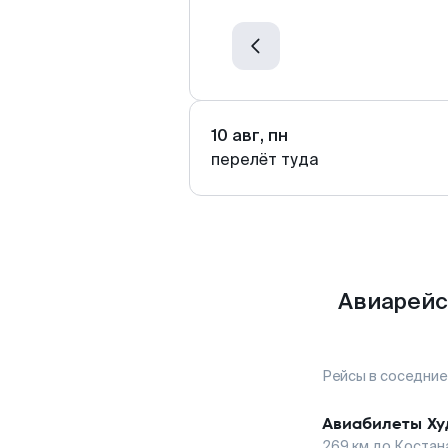
10 авг, пн
перелёт туда
Авиарейс
Рейсы в соседние
Авиабилеты
Ху
269
км до
Костан