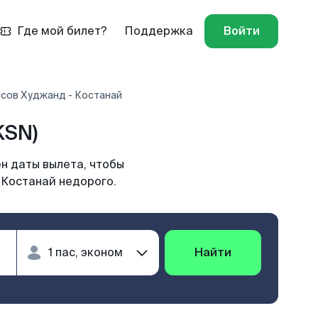
Где мой билет?
Поддержка
Войти
сов Худжанд - Костанай
KSN)
н даты вылета, чтобы
 Костанай недорого.
Найти