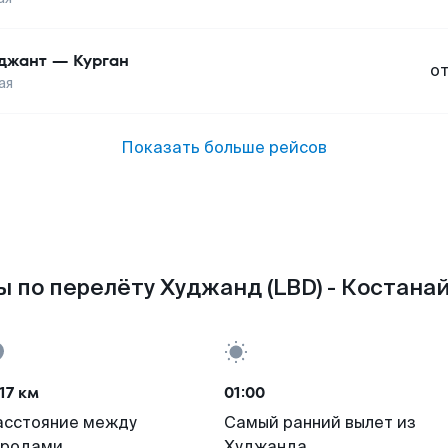
джант
—
Курган
о
ая
Показать больше рейсов
 по перелёту Худжанд (LBD) - Костанай
17 км
01:00
асстояние между
Самый ранний вылет из
ородами
Худжанда