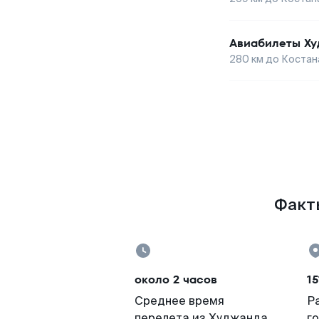
Авиабилеты
Ху
280
км до
Костан
Факты
около 2 часов
15
Среднее время
Р
перелета из Худжанда
г