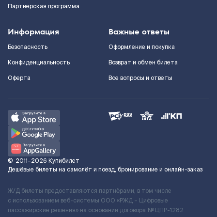
Партнерская программа
Информация
Важные ответы
Безопасность
Оформление и покупка
Конфиденциальность
Возврат и обмен билета
Оферта
Все вопросы и ответы
©
2011–2026
Купибилет
Дешёвые билеты на самолёт и поезд, бронирование и онлайн-заказ
Ж/Д билеты предоставляются партнёрами, в том числе
с использованием веб-системы ООО «РЖД – Цифровые
пассажирские решения» на основании договора № ЦПР-1282